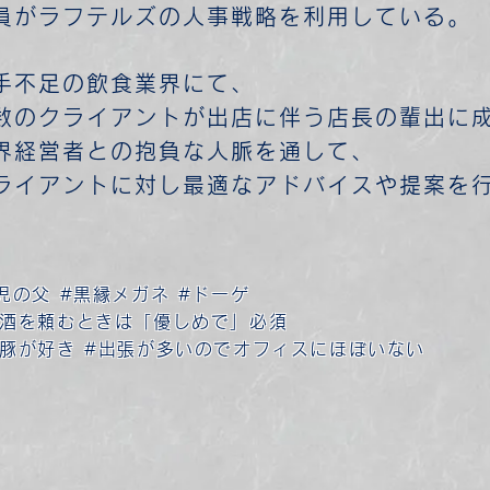
員がラフテルズの人事戦略を利用している。
手不足の飲食業界にて、
数のクライアントが出店に伴う店長の輩出に
界経営者との抱負な人脈を通して、
ライアントに対し最適なアドバイスや提案を
児の父 #黒縁メガネ #ドーゲ ​
お酒を頼むときは「優しめで」必須​
酢豚が好き #出張が多いのでオフィスにほぼいない