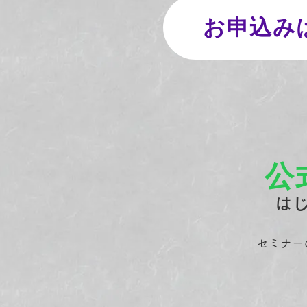
お申込み
公
は
​セミナ