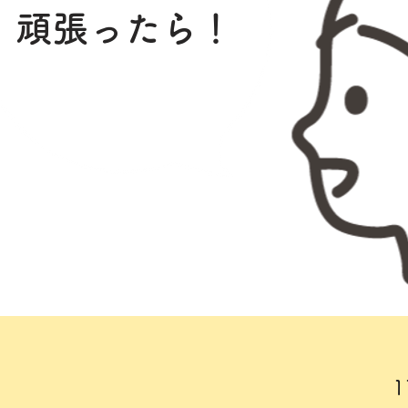
頑張ったら！
1