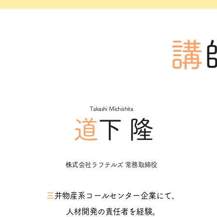
講
​Takashi Michishita
​道
下 隆
株式
会社ラフテルズ 常務取締役
三
井物産系コールセンター企業にて、
人材開発の責任者を経験。