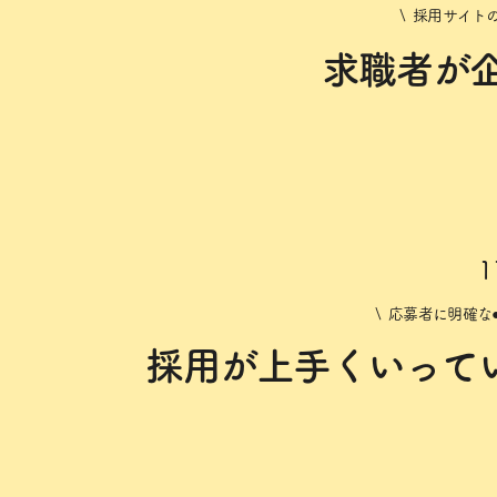
\ 採用サイト
求職者が
1
\ 応募者に明確な●
採用が上手くいって