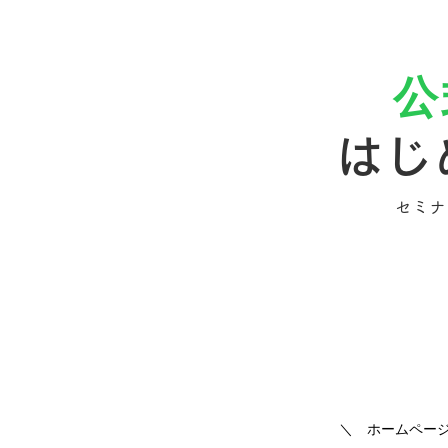
公
はじ
​セミ
＼ ​ホームペー